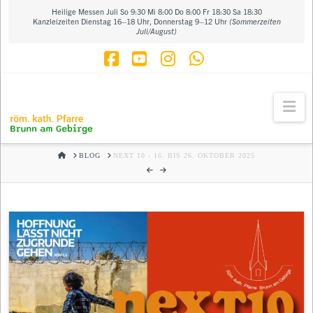
Heilige Messen Juli So 9:30 Mi 8:00 Do 8:00 Fr 18:30 Sa 18:30
Kanzleizeiten Dienstag 16–18 Uhr, Donnerstag 9–12 Uhr
(Sommerzeiten
Juli/August)
Facebook
YouTube
Instagram
Whatsapp
Na
HOME
BLOG
NEXT 10 - 16. BIS 26. OKTOBER 2025