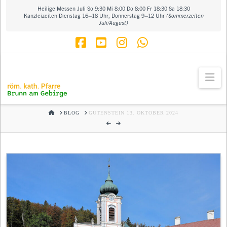
Heilige Messen Juli So 9:30 Mi 8:00 Do 8:00 Fr 18:30 Sa 18:30
Kanzleizeiten Dienstag 16–18 Uhr, Donnerstag 9–12 Uhr
(Sommerzeiten
Juli/August)
Facebook
YouTube
Instagram
Whatsapp
Na
HOME
BLOG
GUTENSTEIN 13. OKTOBER 2024