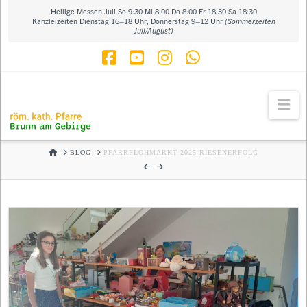
Heilige Messen Juli So 9:30 Mi 8:00 Do 8:00 Fr 18:30 Sa 18:30
Kanzleizeiten Dienstag 16–18 Uhr, Donnerstag 9–12 Uhr
(Sommerzeiten
Juli/August)
Facebook
YouTube
Instagram
Whatsapp
Na
HOME
BLOG
PFARRFLOHMARKT 2025 RIESENERFOLG