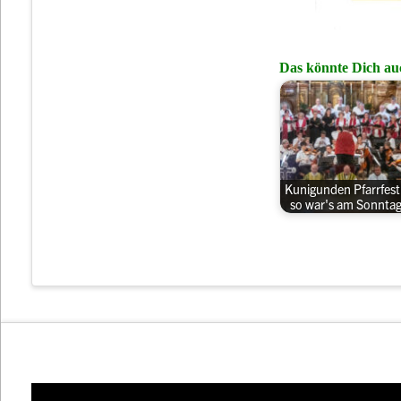
Das könnte Dich auc
Kunigunden Pfarrfest
so war's am Sonnta