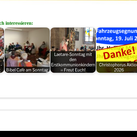
h interessieren:
Laetare-Sonntag mit
den
 -
Erstkommunionkindern
Christophorus Aktio
g
Bibel Cafè am Sonntag
= Freut Euch!
2026