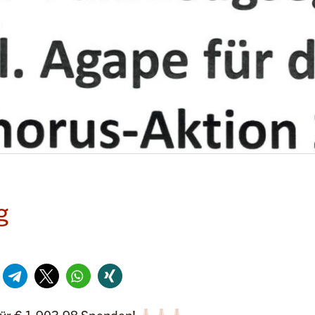
g
ür € 1.903,98 Spenden!