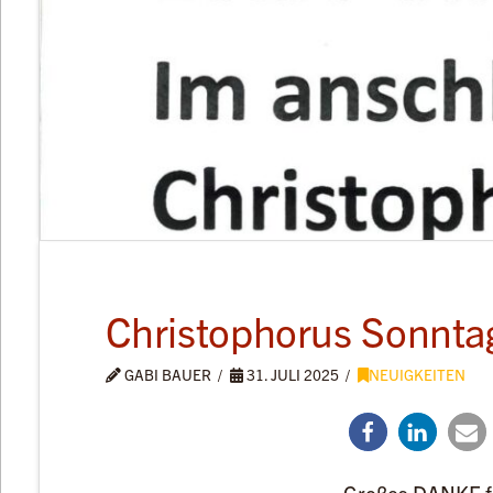
Christophorus Sonnta
GABI BAUER
31. JULI 2025
NEUIGKEITEN
Großes DANKE f