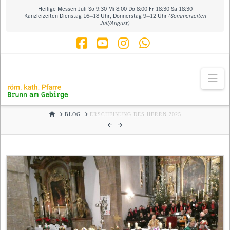
Heilige Messen Juli So 9:30 Mi 8:00 Do 8:00 Fr 18:30 Sa 18:30
Kanzleizeiten Dienstag 16–18 Uhr, Donnerstag 9–12 Uhr
(Sommerzeiten
Juli/August)
Facebook
YouTube
Instagram
Whatsapp
Na
HOME
BLOG
ERSCHEINUNG DES HERRN 2025