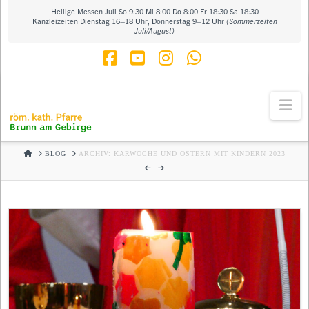
Heilige Messen Juli So 9:30 Mi 8:00 Do 8:00 Fr 18:30 Sa 18:30
Kanzleizeiten Dienstag 16–18 Uhr, Donnerstag 9–12 Uhr
(Sommerzeiten
Juli/August)
Facebook
YouTube
Instagram
Whatsapp
Na
HOME
BLOG
ARCHIV: KARWOCHE UND OSTERN MIT KINDERN 2023