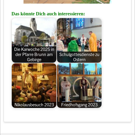
Das könnte Dich auch interessieren:
Die Karwoche 2025 in
der Pfarre Brunn am
Schulgottesdienste zu
Gebirge
Ostern
Nikolausbesuch 2023
Friedhofsgang 2023