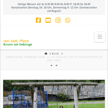
Heilige Messen Juli So 9:30 Mi 8:00 Do 8:00 Fr 18:30 Sa 18:30
Kanzleizeiten Dienstag 16–18 Uhr, Donnerstag 9–12 Uhr
(Sommerzeiten
Juli/August)
Facebook
YouTube
Instagram
Whatsapp
Na
HOME
BLOG
ANMELDUNG SOMMERLAGER, 13.-19. AUGUST 2023 IN HOLLENSTEIN AN
DER YBBS