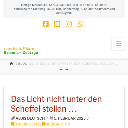
Heilige Messen Juli So 9:30 Mi 8:00 Do 8:00 Fr 18:30 Sa 18:30
Kanzleizeiten Dienstag 16–18 Uhr, Donnerstag 9–12 Uhr
(Sommerzeiten
Juli/August)
Facebook
YouTube
Instagram
Whatsapp
Na
HOME
BLOG
DAS LICHT NICHT UNTER DEN SCHEFFEL STELLEN ...
Das Licht nicht unter den
Scheffel stellen …
ALOIS DEUTSCH
5. FEBRUAR 2023
FÜR DIE SEELE
,
NEUIGKEITEN