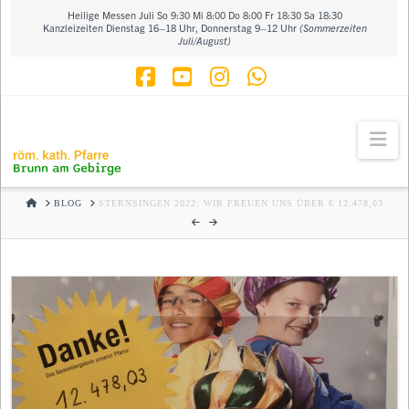
Heilige Messen Juli So 9:30 Mi 8:00 Do 8:00 Fr 18:30 Sa 18:30
Kanzleizeiten Dienstag 16–18 Uhr, Donnerstag 9–12 Uhr
(Sommerzeiten
Juli/August)
Facebook
YouTube
Instagram
Whatsapp
Na
HOME
BLOG
STERNSINGEN 2022: WIR FREUEN UNS ÜBER € 12.478,03