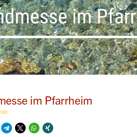
messe im Pfarrheim
END