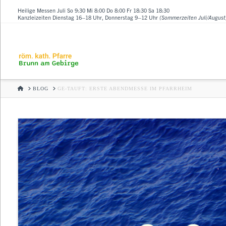
Heilige Messen Juli So 9:30 Mi 8:00 Do 8:00 Fr 18:30 Sa 18:30
Kanzleizeiten Dienstag 16–18 Uhr, Donnerstag 9–12 Uhr
(Sommerzeiten Juli/August
HOME
BLOG
GE-TAUFT: ERSTE ABENDMESSE IM PFARRHEIM