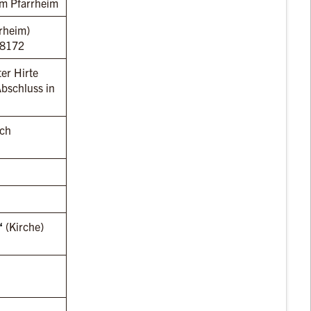
im Pfarrheim
rheim)
68172
er Hirte
bschluss in
sch
“
(Kirche)