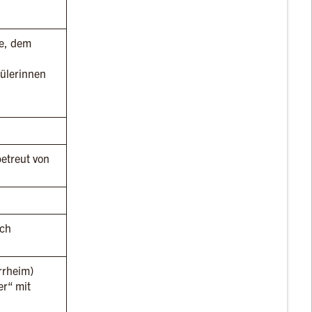
le, dem
ülerinnen
etreut von
sch
rrheim)
er“ mit