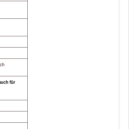
sch
uch für