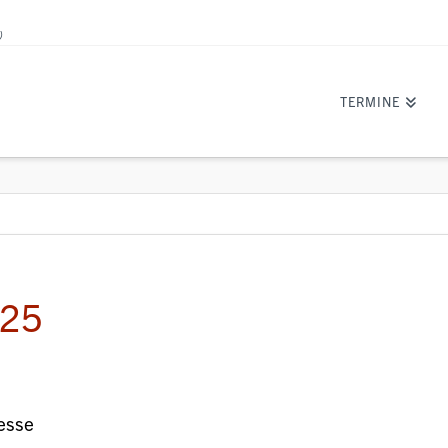
)
TERMINE
025
esse