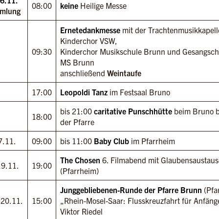
08:00
keine
Heilige Messe
mlung
Ernetedankmesse
mit der Trachtenmusikkapel
Kinderchor VSW,
09:30
Kinderchor Musikschule Brunn und Gesangsch
MS Brunn
anschließend
Weintaufe
17:00
Leopoldi Tanz
im Festsaal Bruno
bis 21:00
caritative Punschhütte
beim Bruno b
18:00
der Pfarre
7.11.
09:00
bis 11:00
Baby Club
im Pfarrheim
The Chosen
6. Filmabend mit Glaubensaustau
19.11.
19:00
(Pfarrheim)
Junggebliebenen-Runde der Pfarre Brunn
(Pfa
 20.11.
15:00
„Rhein-Mosel-Saar: Flusskreuzfahrt für Anfäng
Viktor Riedel