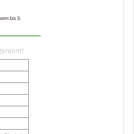
eim bis 3.
gsraum!