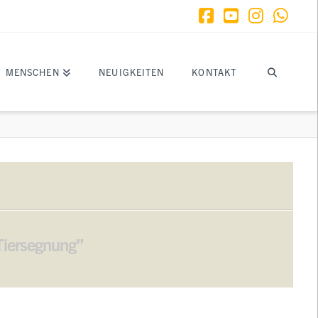
Facebook
YouTube
Instagr
What
MENSCHEN
NEUIGKEITEN
KONTAKT
Tiersegnung”