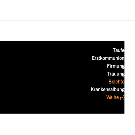
Taufe
Erstkommunion
Firmung
Trauung
Beichte
Krankensalbung
Weihe ;-)