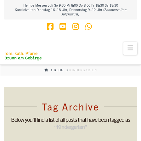
Heilige Messen Juli So 9:30 Mi 8:00 Do 8:00 Fr 18:30 Sa 18:30
Kanzleizeiten Dienstag 16–18 Uhr, Donnerstag 9–12 Uhr
(Sommerzeiten
Juli/August)
Facebook
YouTube
Instagram
Whatsapp
Na
HOME
BLOG
KINDERGARTEN
Tag Archive
Below you'll find a list of all posts that have been tagged as
“Kindergarten”