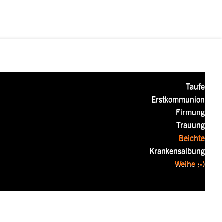
Taufe
Erstkommunion
Firmung
Trauung
Beichte
Krankensalbung
Weihe ;-)