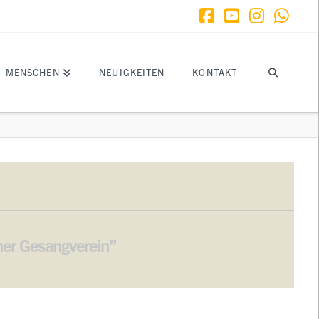
Facebook
YouTube
Instagr
What
MENSCHEN
NEUIGKEITEN
KONTAKT
er Gesangverein”