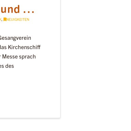
 und …
K
,
NEUIGKEITEN
Gesangverein
as Kirchenschiff
er Messe sprach
es des