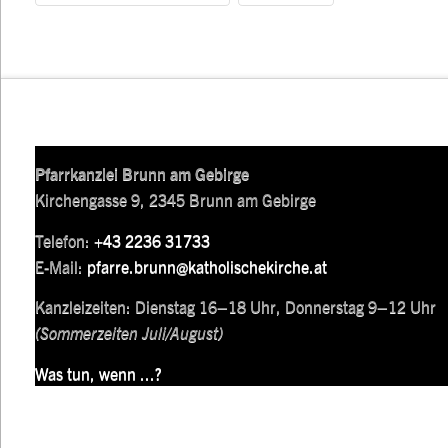
Pfarrkanzlei Brunn am Gebirge
Kirchengasse 9, 2345 Brunn am Gebirge
Telefon:
+43 2236 31733
E-Mail:
pfarre.brunn@katholischekirche.at
Kanzleizeiten: Dienstag 16–18 Uhr, Donnerstag 9–12 Uhr
(Sommerzeiten Juli/August)
Was tun, wenn ...?