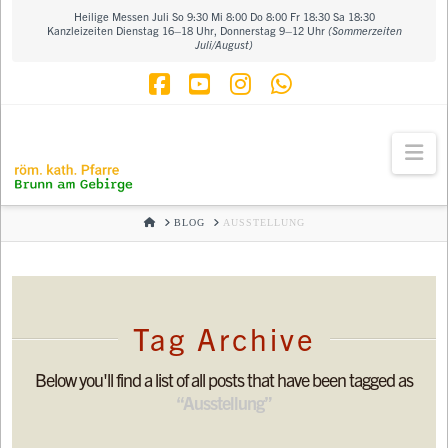
Heilige Messen Juli So 9:30 Mi 8:00 Do 8:00 Fr 18:30 Sa 18:30
Kanzleizeiten Dienstag 16–18 Uhr, Donnerstag 9–12 Uhr
(Sommerzeiten
Juli/August)
Facebook
YouTube
Instagram
Whatsapp
Na
HOME
BLOG
AUSSTELLUNG
Tag Archive
Below you'll find a list of all posts that have been tagged as
“Ausstellung”