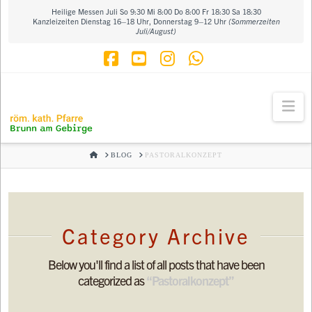
Heilige Messen Juli So 9:30 Mi 8:00 Do 8:00 Fr 18:30 Sa 18:30
Kanzleizeiten Dienstag 16–18 Uhr, Donnerstag 9–12 Uhr
(Sommerzeiten
Juli/August)
Facebook
YouTube
Instagram
Whatsapp
Na
HOME
BLOG
PASTORALKONZEPT
Category Archive
Below you'll find a list of all posts that have been
categorized as
“Pastoralkonzept”