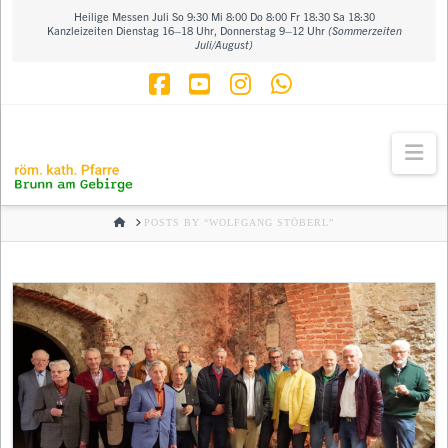
Heilige Messen Juli So 9:30 Mi 8:00 Do 8:00 Fr 18:30 Sa 18:30
Kanzleizeiten Dienstag 16–18 Uhr, Donnerstag 9–12 Uhr
(Sommerzeiten
Juli/August)
Facebook
YouTube
Instagram
Whatsapp
Na
HOME
POSTS BY “WOLFGANG STÖBERL”