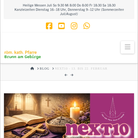
Heilige Messen Juli So 9:30 Mi 8:00 Do 8:00 Fr 18:30 Sa 18:30
Kanzleizeiten Dienstag 16–18 Uhr, Donnerstag 9–12 Uhr
(Sommerzeiten
Juli/August)
Facebook
YouTube
Instagram
Whatsapp
Na
HOME
BLOG
NEXT10 - 13. BIS 22. FEBRUAR