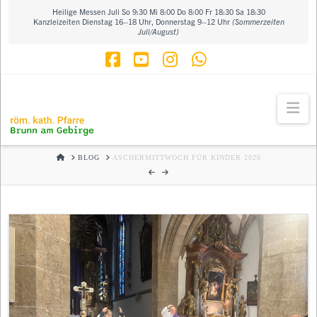
Heilige Messen Juli So 9:30 Mi 8:00 Do 8:00 Fr 18:30 Sa 18:30
Kanzleizeiten Dienstag 16–18 Uhr, Donnerstag 9–12 Uhr
(Sommerzeiten
Juli/August)
Facebook
YouTube
Instagram
Whatsapp
Na
HOME
BLOG
ASCHERMITTWOCH FÜR KINDER 2026