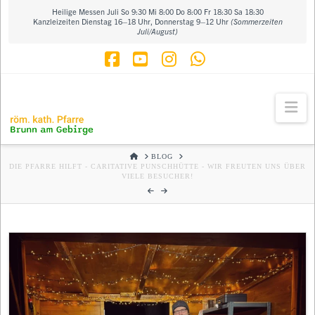
Heilige Messen Juli So 9:30 Mi 8:00 Do 8:00 Fr 18:30 Sa 18:30
Kanzleizeiten Dienstag 16–18 Uhr, Donnerstag 9–12 Uhr
(Sommerzeiten
Juli/August)
Facebook
YouTube
Instagram
Whatsapp
Na
HOME
BLOG
DIE PFARRE HILFT - CARITATIVE PUNSCHHÜTTE - WIR FREUTEN UNS ÜBER
VIELE BESUCHER!