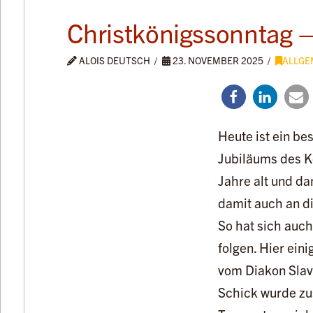
Christkönigssonntag 
ALOIS DEUTSCH
23. NOVEMBER 2025
ALLGE
Heute ist ein be
Jubiläums des Ko
Jahre alt und da
damit auch an d
So hat sich auch
folgen. Hier ein
vom Diakon Slav
Schick wurde zu