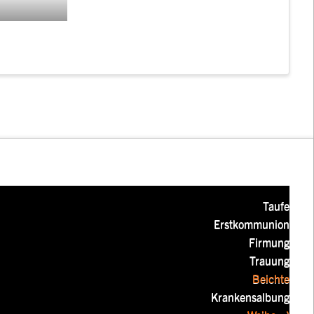
Taufe
Erstkommunion
Firmung
Trauung
Beichte
Krankensalbung