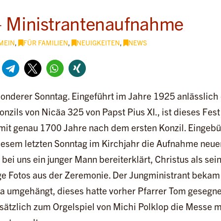
– Ministrantenaufnahme
MEIN
,
FÜR FAMILIEN
,
NEUIGKEITEN
,
NEWS
sonderer Sonntag. Eingeführt im Jahre 1925 anlässlich
nzils von Nicäa 325 von Papst Pius XI., ist dieses Fes
mit genau 1700 Jahre nach dem ersten Konzil. Eingebür
iesem letzten Sonntag im Kirchjahr die Aufnahme neuer
 bei uns ein junger Mann bereiterklärt, Christus als se
ige Fotos aus der Zeremonie. Der Jungministrant bekam
a umgehängt, dieses hatte vorher Pfarrer Tom gesegne
sätzlich zum Orgelspiel von Michi Polklop die Messe m