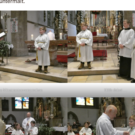
untermalt.
s Minstrantenversprechen
Hilfe dabei …