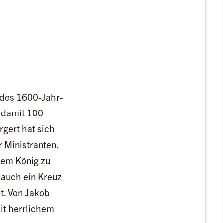
 des 1600-Jahr-
t damit 100
gert hat sich
 Ministranten.
inem König zu
 auch ein Kreuz
t. Von Jakob
it herrlichem