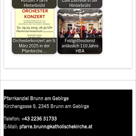
Konzert Pfarre
Café Zeitreise in der
Hinterbrühl
Hinterbrühl
Orchesterkonzert am 9.
Feldgottesdienst
März 2025 in der
anlässlich 110 Jahre
Pfarrkirche…
HBA
Pfarrkanzlei Brunn am Gebirge
Kirchengasse 9, 2345 Brunn am Gebirge
Telefon:
+43 2236 31733
E-Mail:
pfarre.brunn@katholischekirche.at