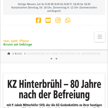
Heilige Messen Juli So 9:30 Mi 8:00 Do 8:00 Fr 18:30 Sa 18:30
Kanzleizeiten Dienstag 16–18 Uhr, Donnerstag 9–12 Uhr
(Sommerzeiten
Juli/August)
Facebook
YouTube
Instagram
Whatsapp
Na
HOME
BLOG
GEDENKFEIER 80 JAHRE BEFREIUNG KZ HINTERBRÜHL