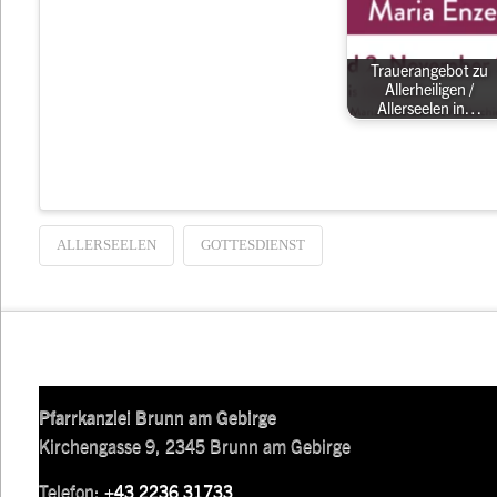
Trauerangebot zu
Allerheiligen /
Allerseelen in…
ALLERSEELEN
GOTTESDIENST
Pfarrkanzlei Brunn am Gebirge
Kirchengasse 9, 2345 Brunn am Gebirge
Telefon:
+43 2236 31733