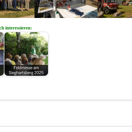
h interessieren:
Feldmesse am
Sieghartsberg 2025