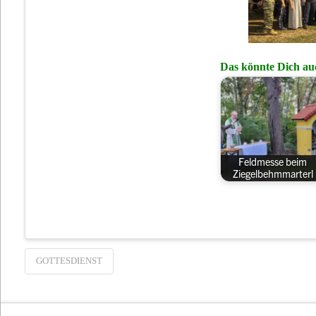
Das könnte Dich auc
Feldmesse beim
Ziegelbehmmarterl
GOTTESDIENST