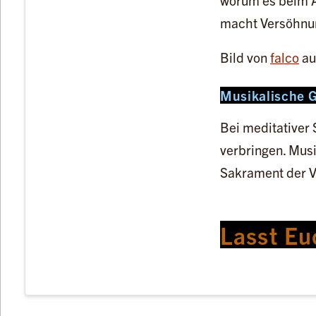
worum es beim A
macht Versöhnun
Bild von
falco
au
Musikalische 
Bei meditativer 
verbringen. Musi
Sakrament der V
Lasst Eu