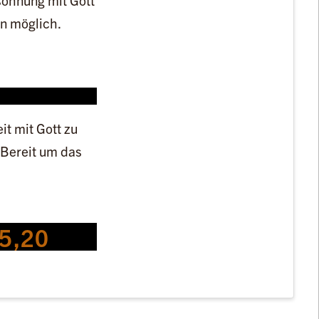
öhnung mit Gott
n möglich.
it mit Gott zu
 Bereit um das
 5,20