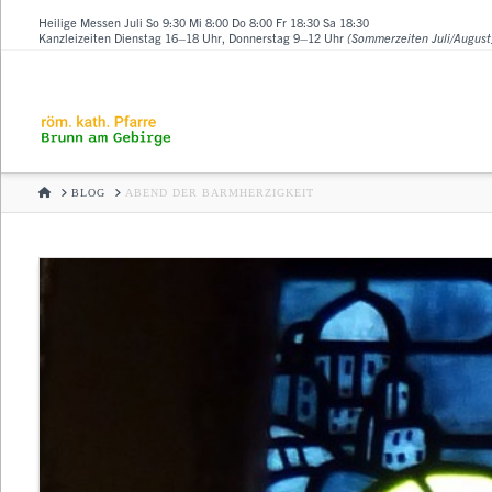
Heilige Messen Juli So 9:30 Mi 8:00 Do 8:00 Fr 18:30 Sa 18:30
Kanzleizeiten Dienstag 16–18 Uhr, Donnerstag 9–12 Uhr
(Sommerzeiten Juli/August
HOME
BLOG
ABEND DER BARMHERZIGKEIT