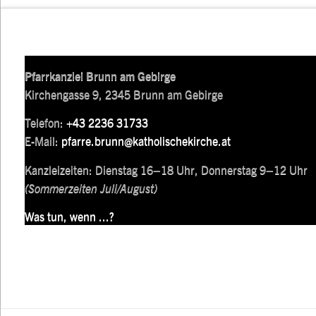
Pfarrkanzlei Brunn am Gebirge
Kirchengasse 9, 2345 Brunn am Gebirge
Telefon:
+43 2236 31733
E-Mail:
pfarre.brunn@katholischekirche.at
Kanzleizeiten: Dienstag 16–18 Uhr, Donnerstag 9–12 Uhr
(Sommerzeiten Juli/August)
Was tun, wenn ...?