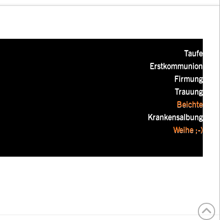
Taufe
Erstkommunion
Firmung
Trauung
Beichte
Krankensalbung
Weihe ;-)