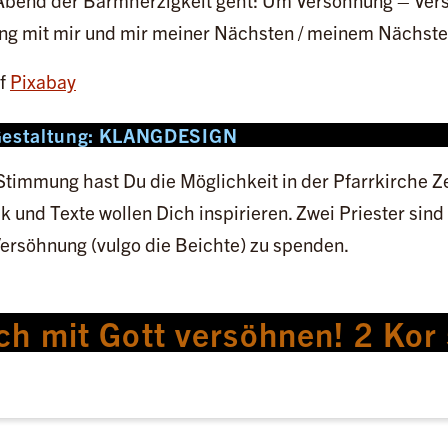
bend der Barmherzigkeit geht: Um Versöhnung – Vers
g mit mir und mir meiner Nächsten / meinem Nächste
f
Pixabay
Gestaltung: KLANGDESIGN
Stimmung hast Du die Möglichkeit in der Pfarrkirche Ze
k und Texte wollen Dich inspirieren. Zwei Priester sind
ersöhnung (vulgo die Beichte) zu spenden.
ch mit Gott versöhnen! 2 Kor