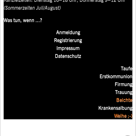
(Sommerzeiten Juli/August)
Was tun, wenn ...?
Anmeldung
Registrierung
Impressum
Datenschutz
Taufe
Erstkommunion
Firmung
Trauung
Beichte
Krankensalbung
Weihe ;-)