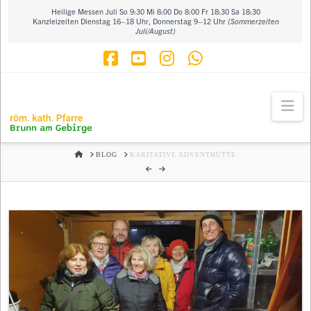
Heilige Messen Juli So 9:30 Mi 8:00 Do 8:00 Fr 18:30 Sa 18:30
Kanzleizeiten Dienstag 16–18 Uhr, Donnerstag 9–12 Uhr
(Sommerzeiten
Juli/August)
Facebook
YouTube
Instagram
Whatsapp
Na
HOME
BLOG
KARITATIVE ADVENTHÜTTE