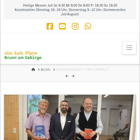
Heilige Messen Juli So 9:30 Mi 8:00 Do 8:00 Fr 18:30 Sa 18:30
Kanzleizeiten Dienstag 16–18 Uhr, Donnerstag 9–12 Uhr
(Sommerzeiten
Juli/August)
Facebook
YouTube
Instagram
Whatsapp
Na
HOME
BLOG
WISSENSCHAFT UND UMWELT