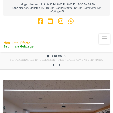
Heilige Messen Juli So 9:30 Mi 8:00 Do 8:00 Fr 18:30 Sa 18:30
Kanzleizeiten Dienstag 16–18 Uhr, Donnerstag 9–12 Uhr
(Sommerzeiten
Juli/August)
Facebook
YouTube
Instagram
Whatsapp
Na
HOME
BLOG
SENIORENRUNDE IM DEZEMBER - FEIERLICHE ADVENTSTIMMUNG