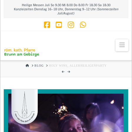
Heilige Messen Juli So 9:30 Mi 8:00 Do 8:00 Fr 18:30 Sa 18:30
Kanzleizeiten Dienstag 16–18 Uhr, Donnerstag 9–12 Uhr
(Sommerzeiten
Juli/August)
Facebook
YouTube
Instagram
Whatsapp
Na
HOME
BLOG
HOLY WINS, ALLERHEILIGENPARTY