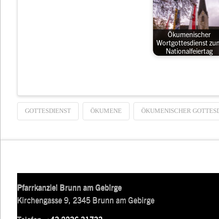
Ökumenischer
Wortgottesdienst zu
Nationalfeiertag
GOTTESDIENST
ÖKUMENE
ÖKUMENISCHER GOTTESD
Pfarrkanzlei Brunn am Gebirge
Kirchengasse 9, 2345 Brunn am Gebirge