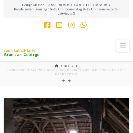
Heilige Messen Juli So 9:30 Mi 8:00 Do 8:00 Fr 18:30 Sa 18:30
Kanzleizeiten Dienstag 16–18 Uhr, Donnerstag 9–12 Uhr
(Sommerzeiten
Juli/August)
Facebook
YouTube
Instagram
Whatsapp
Na
HOME
BLOG
KATHOLISCHE MÄNNER BEWEGUNG BEGINNT MIT DER ISOLIERUNG DES
DACHBODENS