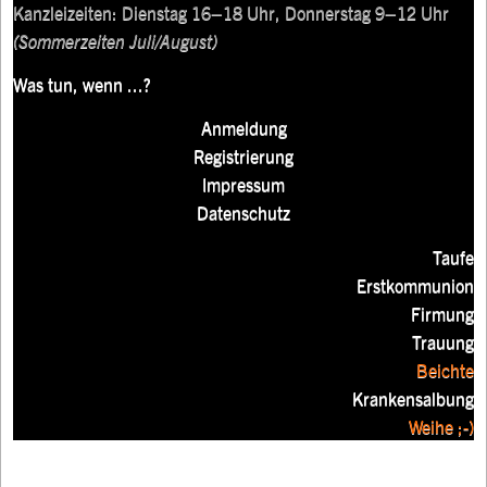
Kanzleizeiten: Dienstag 16–18 Uhr, Donnerstag 9–12 Uhr
(Sommerzeiten Juli/August)
Was tun, wenn ...?
Anmeldung
Registrierung
Impressum
Datenschutz
Taufe
Erstkommunion
Firmung
Trauung
Beichte
Krankensalbung
Weihe ;-)