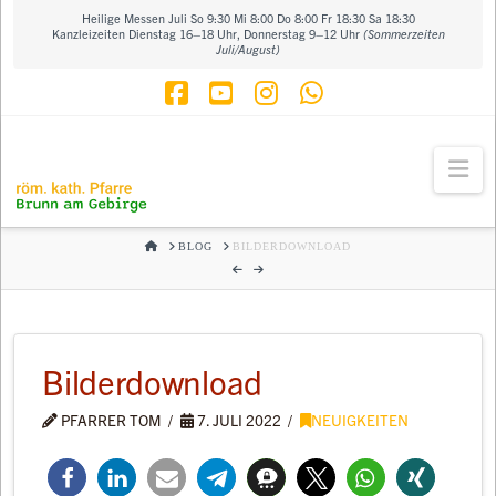
Heilige Messen Juli So 9:30 Mi 8:00 Do 8:00 Fr 18:30 Sa 18:30
Kanzleizeiten Dienstag 16–18 Uhr, Donnerstag 9–12 Uhr
(Sommerzeiten
Juli/August)
Facebook
YouTube
Instagram
Whatsapp
Na
HOME
BLOG
BILDERDOWNLOAD
Bilderdownload
PFARRER TOM
7. JULI 2022
NEUIGKEITEN