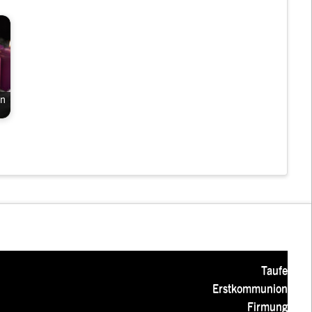
nn
Taufe
Erstkommunion
Firmung