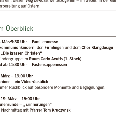
ns ein, diesen Weg bewusst weiterzugehen – im Gebet, in der Ge
orbereitung auf Ostern.
m Überblick
. März9:30 Uhr – Familienmesse
tkommunionkindern
, den
Firmlingen
und dem
Chor Klangdesign
 „Die krassen Christen“
 Kindergruppe im
Raum Carlo Acutis (1. Stock)
nd ab 11:30 Uhr – Fastensuppenessen
 März – 19:00 Uhr
hiner – ein Videorückblick
amer Rückblick auf besondere Momente und Begegnungen.
 19. März – 15:00 Uhr
enenrunde – „Erinnerungen“
r Nachmittag mit
Pfarrer Tom Kruczynski
.