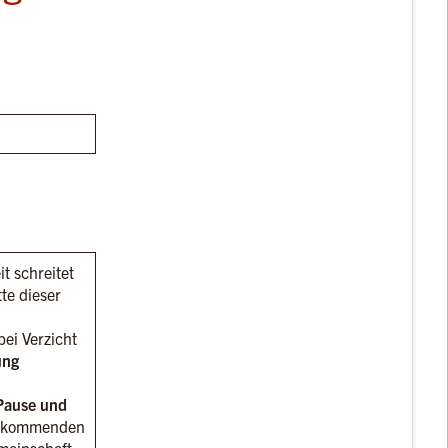
t schreitet
tte dieser
bei Verzicht
ung
 Pause und
 kommenden