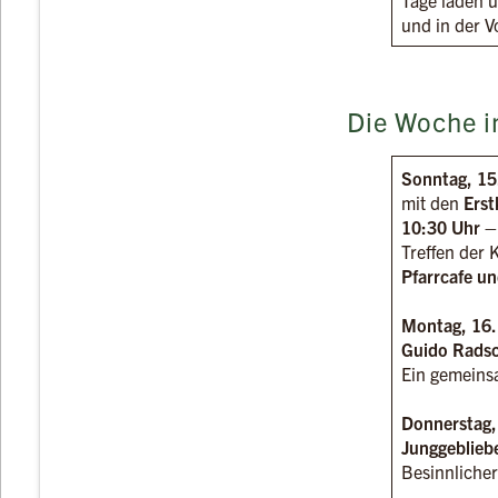
Tage laden u
und in der V
Die Woche i
Sonntag, 15
mit den
Ers
10:30 Uhr –
Treffen der
Pfarrcafe u
Montag, 16.
Guido Radsc
Ein gemeins
Donnerstag,
Junggeblieb
Besinnliche