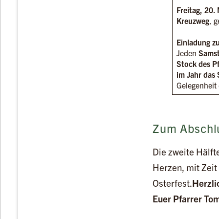
Freitag, 20.
Kreuzweg
, g
Einladung z
Jeden
Samst
Stock des P
im Jahr das
Gelegenheit
Zum Abschl
Die zweite Hälft
Herzen, mit Zei
Osterfest.
Herzli
Euer Pfarrer To