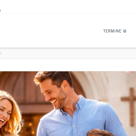
)
TERMINE
E